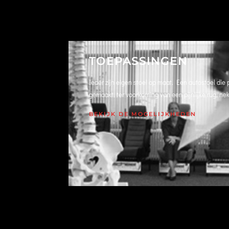
TOEPASSINGEN
Ieder zijn eigen stoel op maat. Een autostoel die 
gemaakt, ter voorkoming van een pijnlijke rug, ne
BEKIJK DE MOGELIJKHEDEN