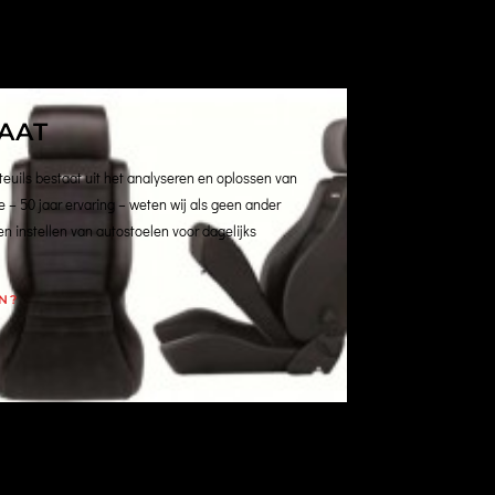
AAT
uils bestaat uit het analyseren en oplossen van
 – 50 jaar ervaring – weten wij als geen ander
n en instellen van autostoelen voor dagelijks
N?