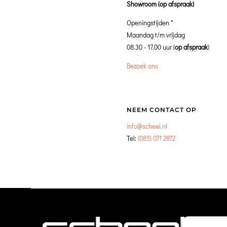
Showroom (op afspraak)
Openingstijden *
Maandag t/m vrijdag
08.30 - 17.00 uur (
op afspraak
)
Bezoek ons
NEEM CONTACT OP
info@scheel.nl
Tel:
(085) 071 2872