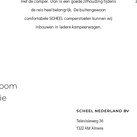
met de camper. Dan is een goede zithouding tijdens
de reis heel belangrijk. De buitengewoon
comfortabele SCHEEL camperstoelen kunnen wij
inbouwen in iedere kampeerwagen.
room
ie
SCHEEL NEDERLAND BV
Televisieweg 36
1322 AM Almere