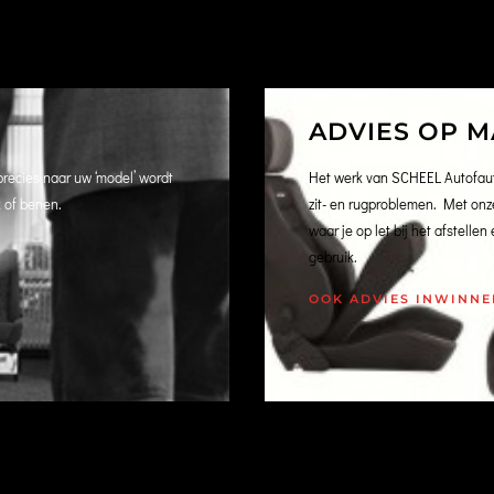
ADVIES OP M
precies naar uw ‘model’ wordt
Het werk van SCHEEL Autofaute
k of benen.
zit- en rugproblemen. Met onze
waar je op let bij het afstelle
gebruik.
OOK ADVIES INWINNE