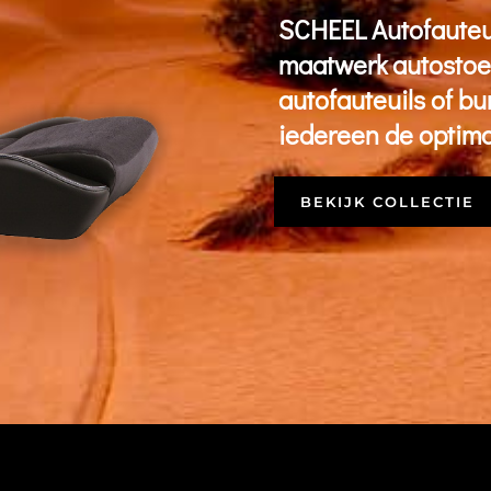
SCHEEL Autofauteuil
maatwerk autostoel
aut
ofauteuils
of bu
iedereen de optimal
BEKIJK COLLECTIE