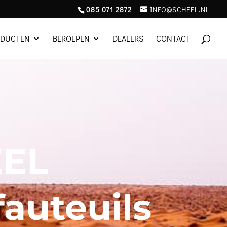
085 071 2872
INFO@SCHEEL.NL
ODUCTEN
BEROEPEN
DEALERS
CONTACT
EL
auteuils