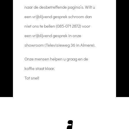
naar de desbetreffende pagina’s. Wilt u
een vrijblijvend gesprek schroom dan
niet ons te bellen (085-071 2872) voor
een vrijblijvend gesprek in onze
showroom (Televisieweg 36 in Almere).
Onze mensen helpen u graag en de
koffie staat klaar.
Tot snel!