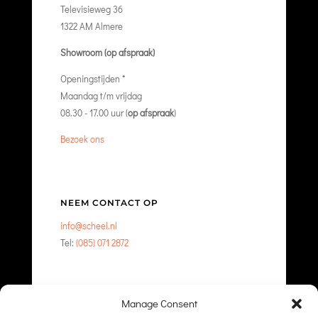
Televisieweg 36
1322 AM Almere
Showroom (op afspraak)
Openingstijden *
Maandag t/m vrijdag
08.30 - 17.00 uur (
op afspraak
)
Bezoek ons
NEEM CONTACT OP
info@scheel.nl
Tel:
(085) 071 2872
Manage Consent
NEEM CONTACT OP