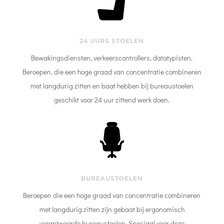
24 UURS STOELEN
Bewakingsdiensten, verkeerscontrollers, datatypisten.
Beroepen, die een hoge graad van concentratie combineren
met langdurig zitten en baat hebben bij bureaustoelen
geschikt voor 24 uur zittend werk doen.
BUREAUSTOELEN
Beroepen die een hoge graad van concentratie combineren
met langdurig zitten zijn gebaat bij ergonomisch
verantwoorde bureaustoelen. Speciaal voor deze