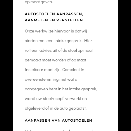
op maat geven.
AUTOSTOELEN AANPASSEN,
AANMETEN EN VERSTELLEN
Onze werkwijze hiervoor is dat wij
starten met een intake gesprek. Hier
rolt een advies uit of de stoel op maat
gemaakt moet worden of op maat
instelbaar moet zijn. Compleet in
overeenstemming met wat u
aangegeven hebt in het intake gesprek,
wordt uw ‘stoelrecept’ verwerkt en
afgeleverd of in de auto geplaatst.
AANPASSEN VAN AUTOSTOELEN
Het aanpassen van stoelen is meer dan