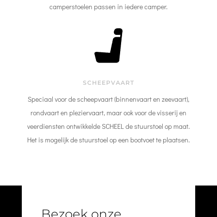
camperstoelen passen in iedere camper.
SCHEEPVAART
Speciaal voor de scheepvaart (binnenvaart en zeevaart),
rondvaart en pleziervaart, maar ook voor de visserij en
veerdiensten ontwikkelde SCHEEL de stuurstoel op maat.
Het is mogelijk de stuurstoel op een bootvoet te plaatsen.
Bezoek onze