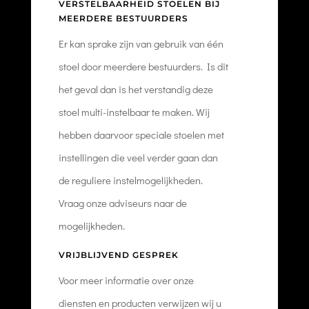
VERSTELBAARHEID STOELEN BIJ
MEERDERE BESTUURDERS
Er kan sprake zijn van gebruik van één
stoel door meerdere bestuurders. Is dit
het geval dan is het verstandig deze
stoel multi-instelbaar te maken. Wij
hebben daarvoor speciale stoelen met
instellingen die veel verder gaan dan
de reguliere instelmogelijkheden.
Vraag onze adviseurs naar de
mogelijkheden.
VRIJBLIJVEND GESPREK
Voor meer informatie over onze
diensten en producten verwijzen wij u