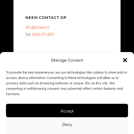
NEEM CONTACT OP
info@scheel.nl
Tel:
(085) 071 2872
Manage Consent
NEEM CONTACT OP
To provide the best experiences, we use technologies like cookies to store and/or
access device information. Consenting to these technologies will allow us to
process data such as browsing behavior or unique IDs on this site. Not
consenting or withdrawing consent, may adversely affect certain features and
functions.
Accept
Deny