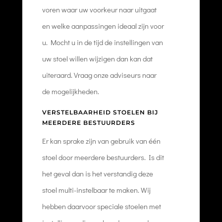
voren waar uw voorkeur naar uitgaat
en welke aanpassingen ideaal zijn voor
u. Mocht u in de tijd de instellingen van
uw stoel willen wijzigen dan kan dat
uiteraard. Vraag onze adviseurs naar
de mogelijkheden.
VERSTELBAARHEID STOELEN BIJ
MEERDERE BESTUURDERS
Er kan sprake zijn van gebruik van één
stoel door meerdere bestuurders. Is dit
het geval dan is het verstandig deze
stoel multi-instelbaar te maken. Wij
hebben daarvoor speciale stoelen met