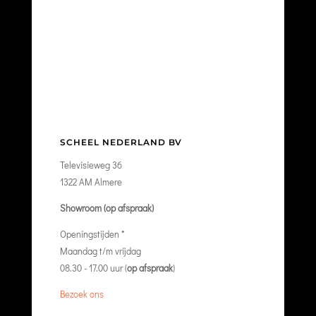
SCHEEL NEDERLAND BV
Televisieweg 36
1322 AM Almere
Showroom (op afspraak)
Openingstijden *
Maandag t/m vrijdag
08.30 - 17.00 uur (
op afspraak
)
Bezoek ons