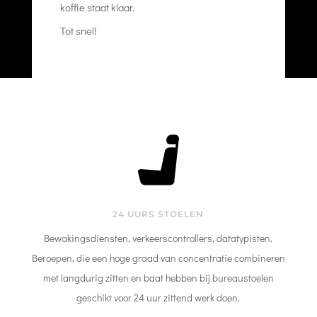
koffie staat klaar.
Tot snel!
24 UURS STOELEN
Bewakingsdiensten, verkeerscontrollers, datatypisten.
Beroepen, die een hoge graad van concentratie combineren
met langdurig zitten en baat hebben bij bureaustoelen
geschikt voor 24 uur zittend werk doen.