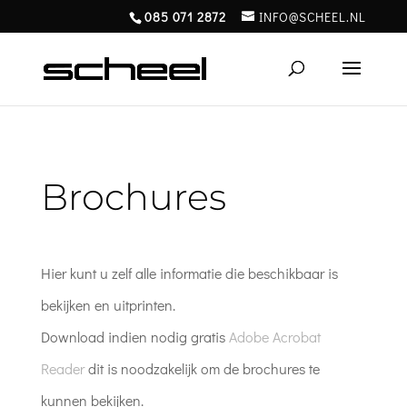
085 071 2872
INFO@SCHEEL.NL
Brochures
Hier kunt u zelf alle informatie die beschikbaar is
bekijken en uitprinten.
Download indien nodig gratis
Adobe Acrobat
Reader
dit is noodzakelijk om de brochures te
kunnen bekijken.