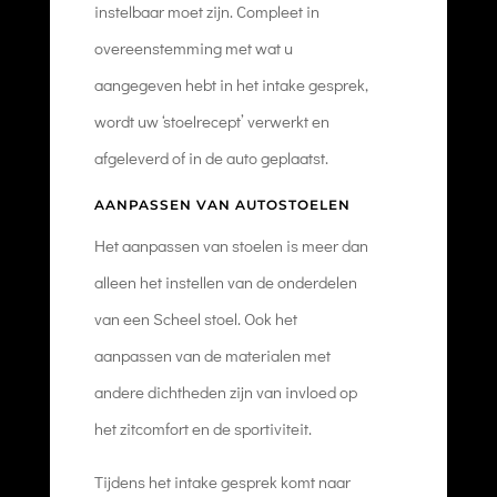
instelbaar moet zijn. Compleet in
overeenstemming met wat u
aangegeven hebt in het intake gesprek,
wordt uw ‘stoelrecept’ verwerkt en
afgeleverd of in de auto geplaatst.
AANPASSEN VAN AUTOSTOELEN
Het aanpassen van stoelen is meer dan
alleen het instellen van de onderdelen
van een Scheel stoel. Ook het
aanpassen van de materialen met
andere dichtheden zijn van invloed op
het zitcomfort en de sportiviteit.
Tijdens het intake gesprek komt naar