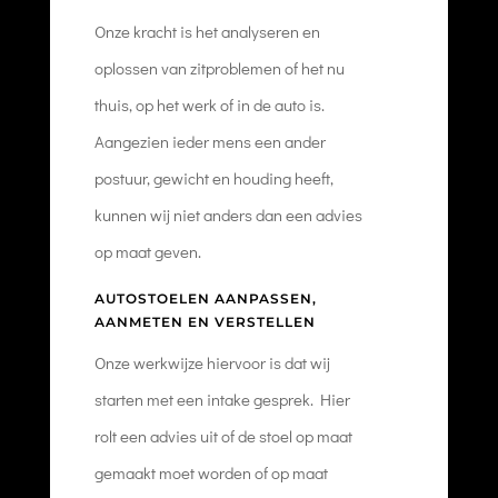
Onze kracht is het analyseren en
oplossen van zitproblemen of het nu
thuis, op het werk of in de auto is.
Aangezien ieder mens een ander
postuur, gewicht en houding heeft,
kunnen wij niet anders dan een advies
op maat geven.
AUTOSTOELEN AANPASSEN,
AANMETEN EN VERSTELLEN
Onze werkwijze hiervoor is dat wij
starten met een intake gesprek. Hier
rolt een advies uit of de stoel op maat
gemaakt moet worden of op maat