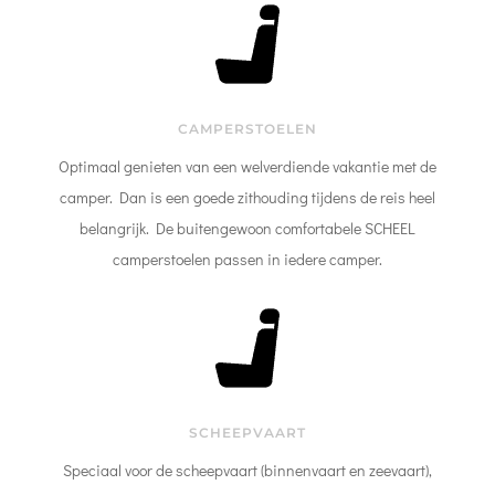
CAMPERSTOELEN
Optimaal genieten van een welverdiende vakantie met de
camper. Dan is een goede zithouding tijdens de reis heel
belangrijk. De buitengewoon comfortabele SCHEEL
camperstoelen passen in iedere camper.
SCHEEPVAART
Speciaal voor de scheepvaart (binnenvaart en zeevaart),