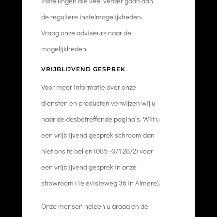
instellingen die veel verder gaan dan
de reguliere instelmogelijkheden.
Vraag onze adviseurs naar de
mogelijkheden.
VRIJBLIJVEND GESPREK
Voor meer informatie over onze
diensten en producten verwijzen wij u
naar de desbetreffende pagina’s. Wilt u
een vrijblijvend gesprek schroom dan
niet ons te bellen (085–071 2872) voor
een vrijblijvend gesprek in onze
showroom (Televisieweg 36 in Almere).
Onze mensen helpen u graag en de