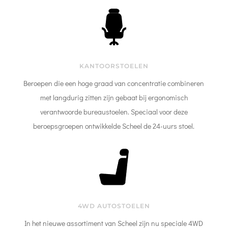
KANTOORSTOELEN
Beroepen die een hoge graad van concentratie combineren
met langdurig zitten zijn gebaat bij ergonomisch
verantwoorde bureaustoelen. Speciaal voor deze
beroepsgroepen ontwikkelde Scheel de 24-uurs stoel.
4WD AUTOSTOELEN
In het nieuwe assortiment van Scheel zijn nu speciale 4WD