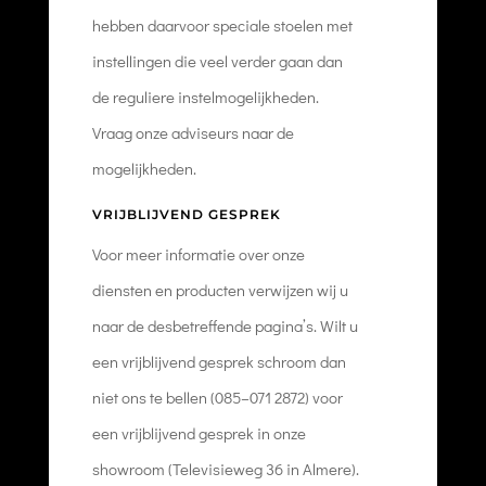
hebben daarvoor speciale stoelen met
instellingen die veel verder gaan dan
de reguliere instelmogelijkheden.
Vraag onze adviseurs naar de
mogelijkheden.
VRIJBLIJVEND GESPREK
Voor meer informatie over onze
diensten en producten verwijzen wij u
naar de desbetreffende pagina’s. Wilt u
een vrijblijvend gesprek schroom dan
niet ons te bellen (085–071 2872) voor
een vrijblijvend gesprek in onze
showroom (Televisieweg 36 in Almere).