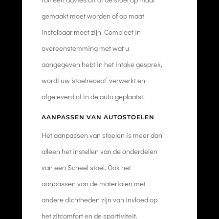
gemaakt moet worden of op maat
instelbaar moet zijn. Compleet in
overeenstemming met wat u
aangegeven hebt in het intake gesprek,
wordt uw ‘stoelrecept’ verwerkt en
afgeleverd of in de auto geplaatst.
AANPASSEN VAN AUTOSTOELEN
Het aanpassen van stoelen is meer dan
alleen het instellen van de onderdelen
van een Scheel stoel. Ook het
aanpassen van de materialen met
andere dichtheden zijn van invloed op
het zitcomfort en de sportiviteit.