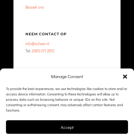
Bezoek ons
NEEM CONTACT OP
info@scheel.nl
Tel:
(085) 071 2872
Manage Consent
NEEM CONTACT OP
To provide the best experiences, we use technologies like cookies to store and/or
access device information. Consenting to these technologies will allow us to
process data such as browsing behavior or unique IDs on this site. Not
consenting or withdrawing consent, may adversely affect certain features and
functions.
Accept