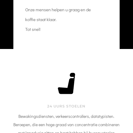
Onze mensen helpen u graag en de
koffie staat klaar.
Tot snel!
24 UURS STOELEN
Bewakingsdiensten, verkeerscontrollers, datatypisten.
Beroepen, die een hoge graad van concentratie combineren
met langdurig zitten en baat hebben bij bureaustoelen