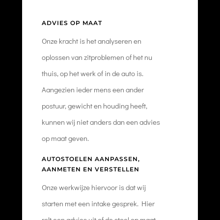
ADVIES OP MAAT
Onze kracht is het analyseren en
oplossen van zitproblemen of het nu
thuis, op het werk of in de auto is.
Aangezien ieder mens een ander
postuur, gewicht en houding heeft,
kunnen wij niet anders dan een advies
op maat geven.
AUTOSTOELEN AANPASSEN,
AANMETEN EN VERSTELLEN
Onze werkwijze hiervoor is dat wij
starten met een intake gesprek. Hier
rolt een advies uit of de stoel op maat