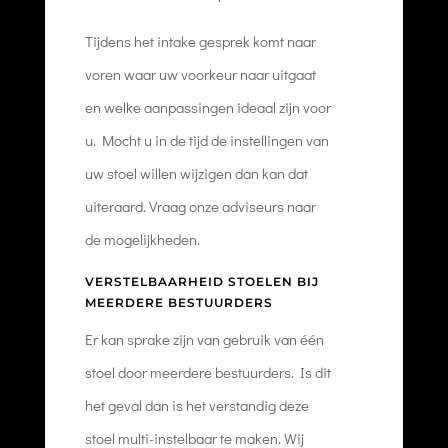
Tijdens het intake gesprek komt naar
voren waar uw voorkeur naar uitgaat
en welke aanpassingen ideaal zijn voor
u. Mocht u in de tijd de instellingen van
uw stoel willen wijzigen dan kan dat
uiteraard. Vraag onze adviseurs naar
de mogelijkheden.
VERSTELBAARHEID STOELEN BIJ
MEERDERE BESTUURDERS
Er kan sprake zijn van gebruik van één
stoel door meerdere bestuurders. Is dit
het geval dan is het verstandig deze
stoel multi-instelbaar te maken. Wij