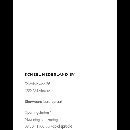
SCHEEL NEDERLAND BV
Televisieweg 36
1322 AM Almere
Showroom (op afspraak)
Openingstijden *
Maandag t/m vrijdag
08.30 - 17.00 uur (
op afspraak
)