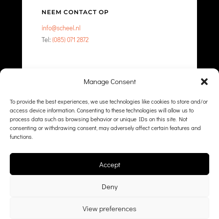
NEEM CONTACT OP
info@scheel.nl
Tel:
(085) 071 2872
Manage Consent
NEEM CONTACT OP
To provide the best experiences, we use technologies like cookies to store and/or
access device information. Consenting to these technologies will allow us to
process data such as browsing behavior or unique IDs on this site. Not
consenting or withdrawing consent, may adversely affect certain features and
functions.
Accept
Deny
View preferences