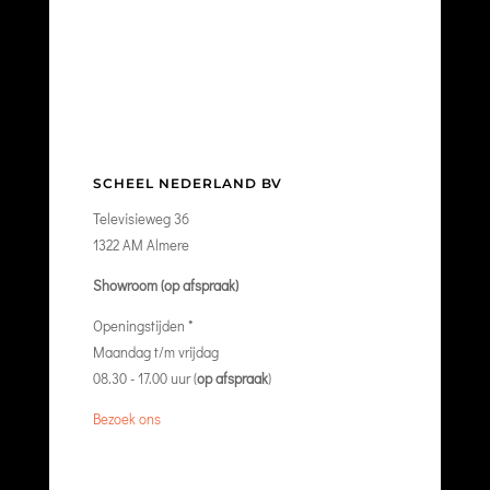
SCHEEL NEDERLAND BV
Televisieweg 36
1322 AM Almere
Showroom (op afspraak)
Openingstijden *
Maandag t/m vrijdag
08.30 - 17.00 uur (
op afspraak
)
Bezoek ons