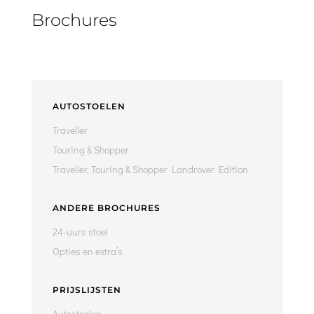
Brochures
AUTOSTOELEN
Traveller
Touring & Shopper
Traveller, Touring & Shopper Landrover Edition
ANDERE BROCHURES
24-uurs stoel
Opties en extra’s
PRIJSLIJSTEN
Autostoelen