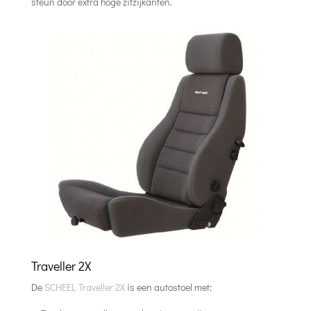
steun door extra hoge zitzijkanten.
Traveller 2X
De
SCHEEL Traveller 2X
is een autostoel met: