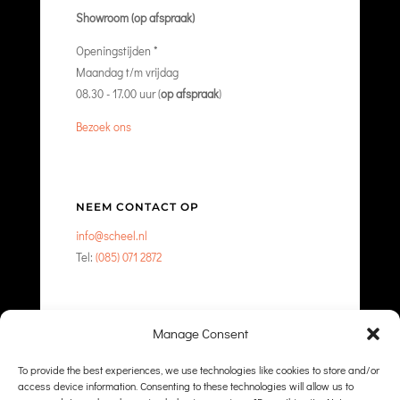
Showroom (op afspraak)
Openingstijden *
Maandag t/m vrijdag
08.30 - 17.00 uur (
op afspraak
)
Bezoek ons
NEEM CONTACT OP
info@scheel.nl
Tel:
(085) 071 2872
Manage Consent
NEEM CONTACT OP
To provide the best experiences, we use technologies like cookies to store and/or
access device information. Consenting to these technologies will allow us to