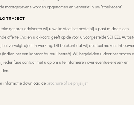
de maatgegevens worden opgenomen en verwerkt in uw ‘stoelrecept’.
LG TRAJECT
ntake gesprek adviseren wij u welke stoel het beste bij u past middels een
vende offerte. Indien u akkoord geeft op de voor u voorgestelde SCHEEL Autosto
ij het vervolgtraject in werking. Dit betekent dat wij de stoel maken, inbouwe
n (indien het een kantoor fauteuil betreft). Wij begeleiden u door het proces 
j ieder fase contact met u op om u te informeren over eventuele lever- en
jden.
r informatie download de
brochure of de prijslijst
.