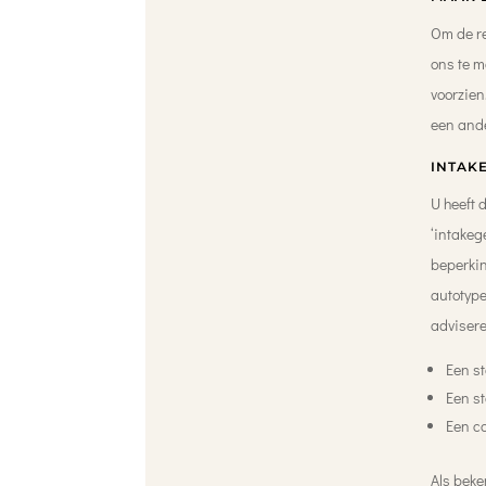
Om de re
ons te m
voorzien
een ande
INTAK
U heeft 
‘intakeg
beperkin
autotype
advisere
Een s
Een st
Een c
Als beke