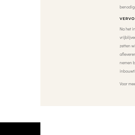
benodig
VERVO
Na het i
vrijblij
zetten w
aflevere
nemen bi
inbouwti
Voor mee