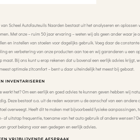
 van Scheel Autofauteuils Naarden bestaat uit het analyseren en oplossen 
emen. Met onze – ruim 50 jaar ervaring – weten wij als geen ander waar je op
ellen en instellen van stoelen voor dagelijks gebruik. Voeg daar de constante
ling en verbetering van onze producten aan toe en wij garanderen u een o
p maat. Bij ons kunt u erop rekenen dat u bovenal een eerlijk advies krijgt, w
 meest optimale zitcomfort – bent u daar uiteindelijk het meest bij gebaat
.
N INVENTARISEREN
e werkt het? Om een eerlijk en goed advies te kunnen geven hebben wij natu
dig. Deze bestaat o.a. uit de reden waarom u de aanschaf van een andere a
oel overweegt. Heeft dit te maken met bijvoorbeeld fysieke aanpassingen,
n- of uitstap frequentie, toename van het auto gebruik of andere wensen? D
 van groot belang voor een gedegen en eerlijk advies
.
EEN VRIJBLIJVENDE AFSPRAAK