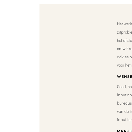
Het werk
zitprobl
het afst
ontwikke
advies o
voor het
WENSE
Goed, ho
input no
bureaust
van de i
input is
MAAK 