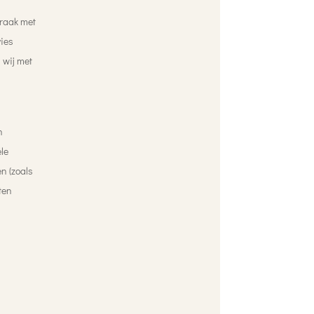
praak met
vies
 wij met
n
le
n (zoals
ten