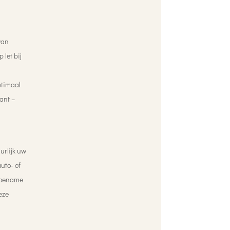
van
 let bij
ptimaal
ant –
urlijk uw
uto- of
 toename
eze