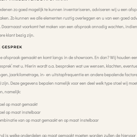
denen zo goed mogelijk te kunnen inventariseren, adviseren wij u een afs
aken. Zo kunnen we alle elementen rustig overleggen en u van een goed ad
. Daarnaast voorkomt het maken van een afspraak onnodig wachten, indien
re klant bezig zijn
.
E GESPREK
de afspraak gemaakt en komt langs in de showroom. En dan? Wij houden ee
esprek’ met u. Hierin wordt o.a. besproken wat uw wensen, klachten, eventue
gen, jaarkilometrage, in- en uitstapfrequentie en andere bepalende factore
) zijn. Deze gegevens bepalen namelijk voor een deel welk type stoel wij moe
n, namelijk:
toel op maat gemaakt
oel op maat instelbaar
ombinatie van op maat gemaakt en op maat instelbaar
nd is welke onderdelen op maat gemaakt moeten worden zullen de hiervoor