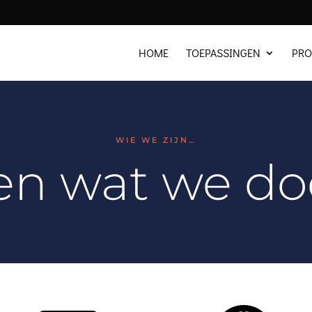
HOME
TOEPASSINGEN
PR
WIE WE ZIJN…
en wat we d